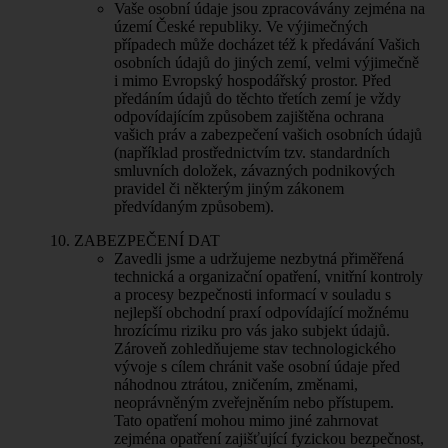
Vaše osobní údaje jsou zpracovávány zejména na
území České republiky. Ve výjimečných
případech může docházet též k předávání Vašich
osobních údajů do jiných zemí, velmi výjimečně
i mimo Evropský hospodářský prostor. Před
předáním údajů do těchto třetích zemí je vždy
odpovídajícím způsobem zajištěna ochrana
vašich práv a zabezpečení vašich osobních údajů
(například prostřednictvím tzv. standardních
smluvních doložek, závazných podnikových
pravidel či některým jiným zákonem
předvídaným způsobem).
ZABEZPEČENÍ DAT
Zavedli jsme a udržujeme nezbytná přiměřená
technická a organizační opatření, vnitřní kontroly
a procesy bezpečnosti informací v souladu s
nejlepší obchodní praxí odpovídající možnému
hrozícímu riziku pro vás jako subjekt údajů.
Zároveň zohledňujeme stav technologického
vývoje s cílem chránit vaše osobní údaje před
náhodnou ztrátou, zničením, změnami,
neoprávněným zveřejněním nebo přístupem.
Tato opatření mohou mimo jiné zahrnovat
zejména opatření zajišťující fyzickou bezpečnost,