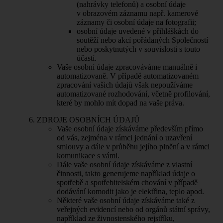
(nahrávky telefonů) a osobní údaje
v obrazovém záznamu např. kamerové
záznamy či osobní údaje na fotografii;
osobní údaje uvedené v přihláškách do
soutěží nebo akcí pořádaných Společností
nebo poskytnutých v souvislosti s touto
účastí.
Vaše osobní údaje zpracováváme manuálně i
automatizovaně. V případě automatizovaném
zpracování vašich údajů však nepoužíváme
automatizované rozhodování, včetně profilování,
které by mohlo mít dopad na vaše práva.
ZDROJE OSOBNÍCH ÚDAJŮ
Vaše osobní údaje získáváme především přímo
od vás, zejména v rámci jednání o uzavření
smlouvy a dále v průběhu jejího plnění a v rámci
komunikace s vámi.
Dále vaše osobní údaje získáváme z vlastní
činnosti, takto generujeme například údaje o
spotřebě a spotřebitelském chování v případě
dodávání komodit jako je elektřina, teplo apod.
Některé vaše osobní údaje získáváme také z
veřejných evidencí nebo od orgánů státní správy,
například ze živnostenského rejstříku,