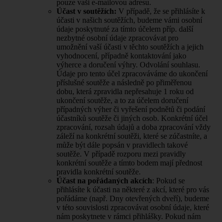
pouze vaši e-mailovou adresu.
Účast v soutěžích:
V případě, že se přihlásíte k
účasti v našich soutěžích, budeme vámi osobní
údaje poskytnuté za tímto účelem příp. další
nezbytné osobní údaje zpracovávat pro
umožnění vaší účasti v těchto soutěžích a jejich
vyhodnocení, případně kontaktování jako
výherce a doručení výhry. Odvolání souhlasu.
Údaje pro tento účel zpracováváme do ukončení
příslušné soutěže a následně po přiměřenou
dobu, která zpravidla nepřesahuje 1 roku od
ukončení soutěže, a to za účelem doručení
případných výher či vyřešení podnětů či podání
účastníků soutěže či jiných osob. Konkrétní účel
zpracování, rozsah údajů a doba zpracování vždy
záleží na konkrétní soutěži, které se zúčastníte, a
může být dále popsán v pravidlech takové
soutěže. V případě rozporu mezi pravidly
konkrétní soutěže a tímto bodem mají přednost
pravidla konkrétní soutěže.
Účast na pořádaných akcích
: Pokud se
přihlásíte k účasti na některé z akcí, které pro vás
pořádáme (např. Dny otevřených dveří), budeme
v této souvislosti zpracovávat osobní údaje, které
nám poskytnete v rámci přihlášky. Pokud nám