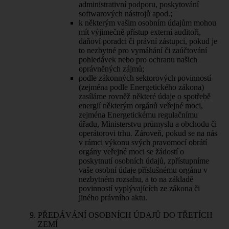
administrativní podporu, poskytování
softwarových nástrojů apod.;
k některým vašim osobním údajům mohou
mít výjimečně přístup externí auditoři,
daňoví poradci či právní zástupci, pokud je
to nezbytné pro vymáhání či zaúčtování
pohledávek nebo pro ochranu našich
oprávněných zájmů;
podle zákonných sektorových povinností
(zejména podle Energetického zákona)
zasíláme rovněž některé údaje o spotřebě
energií některým orgánů veřejné moci,
zejména Energetickému regulačnímu
úřadu, Ministerstvu průmyslu a obchodu či
operátorovi trhu. Zároveň, pokud se na nás
v rámci výkonu svých pravomocí obrátí
orgány veřejné moci se žádostí o
poskytnutí osobních údajů, zpřístupníme
vaše osobní údaje příslušnému orgánu v
nezbytném rozsahu, a to na základě
povinností vyplývajících ze zákona či
jiného právního aktu.
PŘEDÁVÁNÍ OSOBNÍCH ÚDAJŮ DO TŘETÍCH
ZEMÍ