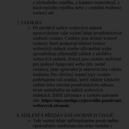
z obchodního rejstříku, z katastru nemovitostí, z
insolvenčního rejstříku nebo z centrální evidence
exekucí atd.
COOKIES
Při návštěvě našich webových stránek
zpracováváme vaše osobní údaje prostřednictvím
souborů cookies. Cookies jsou drobné textové
soubory, které podporují některé funkce
webových stránek a/nebo uživatelům webu
zprostředkují příjemnější zážitek z návštěvy
webových stránek. Pokud jsou cookies nezbytné
pro správné fungování webu (tzv. nutné
cookies), jsme oprávněni je aktivovat bez vašeho
souhlasu. Pro všechny ostatní typy cookies
potřebujeme váš souhlas, který můžete kdykoliv
změnit nebo odvolat prostřednictvím odkazu
trvale umístěného na našich webových
stránkách. Bližší informace o cookies naleznete
zde:
https://opa.enetiqa.cz/pravidla-pouzivani-
webovych-stranek/
.
SDÍLENÍ A PŘEDÁVÁNÍ OSOBNÍCH ÚDAJŮ
Vaše osobní údaje zpřístupňujeme pouze našim
oprávněným zaměstnancům nebo osobám v