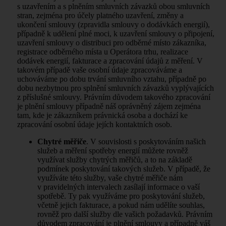
s uzavřením a s plněním smluvních závazků obou smluvních
stran, zejména pro účely platného uzavření, změny a
ukončení smlouvy (zpravidla smlouvy o dodávkách energií),
případně k udělení plné moci, k uzavření smlouvy o připojení,
uzavření smlouvy o distribuci pro odběrné místo zákazníka,
registrace odběrného místa u Operátora trhu, realizace
dodávek energií, fakturace a zpracování údajů z měření. V
takovém případě vaše osobní údaje zpracováváme a
uchováváme po dobu trvání smluvního vztahu, případně po
dobu nezbytnou pro splnění smluvních závazků vyplývajících
z příslušné smlouvy. Právním důvodem takového zpracování
je plnění smlouvy případně náš oprávněný zájem zejména
tam, kde je zákazníkem právnická osoba a dochází ke
zpracování osobní údaje jejích kontaktních osob.
Chytré měřiče
. V souvislosti s poskytováním našich
služeb a měření spotřeby energií můžete rovněž
využívat služby chytrých měřičů, a to na základě
podmínek poskytování takových služeb. V případě, že
využíváte této služby, vaše chytré měřiče nám
v pravidelných intervalech zasílají informace o vaší
spotřebě. Ty pak využíváme pro poskytování služeb,
včetně jejich fakturace, a pokud nám udělíte souhlas,
rovněž pro další služby dle vašich požadavků. Právním
důvodem zpracování je plnění smlouvy a případně váš