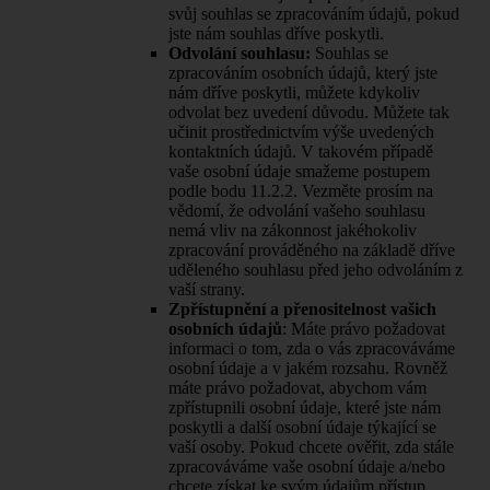
svůj souhlas se zpracováním údajů, pokud
jste nám souhlas dříve poskytli.
Odvolání souhlasu:
Souhlas se
zpracováním osobních údajů, který jste
nám dříve poskytli, můžete kdykoliv
odvolat bez uvedení důvodu. Můžete tak
učinit prostřednictvím výše uvedených
kontaktních údajů. V takovém případě
vaše osobní údaje smažeme postupem
podle bodu 11.2.2. Vezměte prosím na
vědomí, že odvolání vašeho souhlasu
nemá vliv na zákonnost jakéhokoliv
zpracování prováděného na základě dříve
uděleného souhlasu před jeho odvoláním z
vaší strany.
Zpřístupnění a přenositelnost vašich
osobních údajů
: Máte právo požadovat
informaci o tom, zda o vás zpracováváme
osobní údaje a v jakém rozsahu. Rovněž
máte právo požadovat, abychom vám
zpřístupnili osobní údaje, které jste nám
poskytli a další osobní údaje týkající se
vaší osoby. Pokud chcete ověřit, zda stále
zpracováváme vaše osobní údaje a/nebo
chcete získat ke svým údajům přístup,