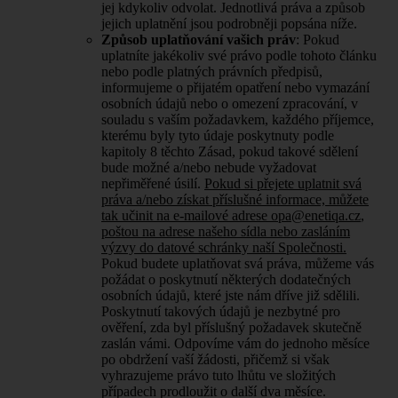
jej kdykoliv odvolat. Jednotlivá práva a způsob
jejich uplatnění jsou podrobněji popsána níže.
Způsob uplatňování vašich práv
: Pokud
uplatníte jakékoliv své právo podle tohoto článku
nebo podle platných právních předpisů,
informujeme o přijatém opatření nebo vymazání
osobních údajů nebo o omezení zpracování, v
souladu s vaším požadavkem, každého příjemce,
kterému byly tyto údaje poskytnuty podle
kapitoly 8 těchto Zásad, pokud takové sdělení
bude možné a/nebo nebude vyžadovat
nepřiměřené úsilí.
Pokud si přejete uplatnit svá
práva a/nebo získat příslušné informace, můžete
tak učinit na e-mailové adrese
opa@enetiqa.cz
,
poštou na adrese našeho sídla nebo zasláním
výzvy do datové schránky naší Společnosti.
Pokud budete uplatňovat svá práva, můžeme vás
požádat o poskytnutí některých dodatečných
osobních údajů, které jste nám dříve již sdělili.
Poskytnutí takových údajů je nezbytné pro
ověření, zda byl příslušný požadavek skutečně
zaslán vámi. Odpovíme vám do jednoho měsíce
po obdržení vaší žádosti, přičemž si však
vyhrazujeme právo tuto lhůtu ve složitých
případech prodloužit o další dva měsíce.