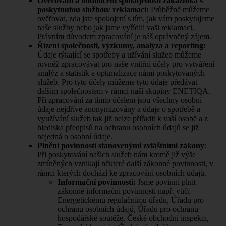
Ověřování a hodnocení spokojenosti zákazníka s
poskytnutou službou/ reklamací:
Průběžně můžeme
ověřovat, zda jste spokojení s tím, jak vám poskytujeme
naše služby nebo jak jsme vyřídili vaši reklamaci.
Právním důvodem zpracování je náš oprávněný zájem.
Řízení společnosti, výzkumy, analýza a reporting:
Údaje týkající se spotřeby a užívání služeb můžeme
rovněž zpracovávat pro naše vnitřní účely pro vytváření
analýz a statistik a optimalizace námi poskytovaných
služeb. Pro tyto účely můžeme tyto údaje předávat
dalším společnostem v rámci naší skupiny ENETIQA.
Při zpracování za tímto účelem jsou všechny osobní
údaje nejdříve anonymizovány a údaje o spotřebě a
využívání služeb tak již nelze přiřadit k vaší osobě a z
hlediska předpisů na ochranu osobních údajů se již
nejedná o osobní údaje.
Plnění povinností stanovenými zvláštními zákony
:
Při poskytování našich služeb nám kromě již výše
zmíněných vznikají některé další zákonné povinnosti, v
rámci kterých dochází ke zpracování osobních údajů.
Informační povinnosti:
Jsme povinni plnit
zákonné informační povinnosti např. vůči
Energetickému regulačnímu úřadu, Úřadu pro
ochranu osobních údajů, Úřadu pro ochranu
hospodářské soutěže, České obchodní inspekci,