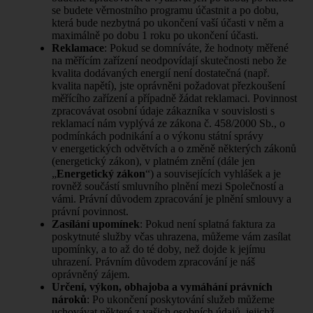
se budete věrnostního programu účastnit a po dobu,
která bude nezbytná po ukončení vaší účasti v něm a
maximálně po dobu 1 roku po ukončení účasti.
Reklamace
: Pokud se domníváte, že hodnoty měřené
na měřícím zařízení neodpovídají skutečnosti nebo že
kvalita dodávaných energií není dostatečná (např.
kvalita napětí), jste oprávněni požadovat přezkoušení
měřícího zařízení a případně žádat reklamaci. Povinnost
zpracovávat osobní údaje zákazníka v souvislosti s
reklamací nám vyplývá ze zákona č. 458/2000 Sb., o
podmínkách podnikání a o výkonu státní správy
v energetických odvětvích a o změně některých zákonů
(energetický zákon), v platném znění (dále jen
„
Energetický zákon
“) a souvisejících vyhlášek a je
rovněž součástí smluvního plnění mezi Společností a
vámi. Právní důvodem zpracování je plnění smlouvy a
právní povinnost.
Zasílání upomínek
: Pokud není splatná faktura za
poskytnuté služby včas uhrazena, můžeme vám zasílat
upomínky, a to až do té doby, než dojde k jejímu
uhrazení. Právním důvodem zpracování je náš
oprávněný zájem.
Určení, výkon, obhajoba a vymáhání právních
nároků
: Po ukončení poskytování služeb můžeme
uchovávat některé z vašich osobních údajů, jejichž