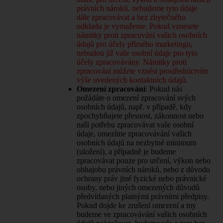
právních nároků, nebudeme tyto údaje
dále zpracovávat a bez zbytečného
odkladu je vymažeme. Pokud vznesete
námitky proti zpracování vašich osobních
údajů pro účely přímého marketingu,
nebudou již vaše osobní údaje pro tyto
účely zpracovávány. Námitky proti
zpracování můžete vznést prostřednictvím
výše uvedených kontaktních údajů.
Omezení zpracování
: Pokud nás
požádáte o omezení zpracování svých
osobních údajů, např. v případě, kdy
zpochybňujete přesnost, zákonnost nebo
naši potřebu zpracovávat vaše osobní
údaje, omezíme zpracovávání vašich
osobních údajů na nezbytné minimum
(uložení), a případně je budeme
zpracovávat pouze pro určení, výkon nebo
obhajobu právních nároků, nebo z důvodu
ochrany práv jiné fyzické nebo právnické
osoby, nebo jiných omezených důvodů
předvídaných platnými právními předpisy.
Pokud dojde ke zrušení omezení a my
budeme ve zpracovávání vašich osobních