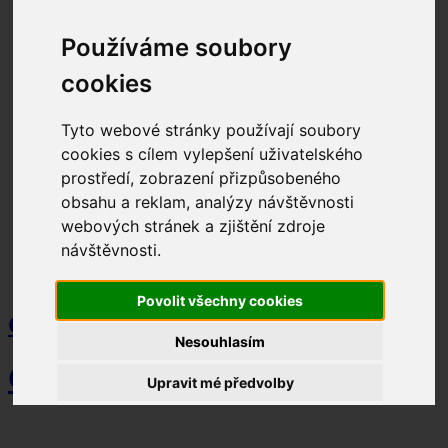
Časté otázky
Ceník tepelné energie na rok 2026
Používáme soubory
Ceník tepelné energie na rok 2024
Ceník tepelné energie na rok 2025
cookies
Elektřina
Chytrá ulice – lokalita Kylešovice
Smluvní dokumentace
Tyto webové stránky používají soubory
Ceník elektrické energie na rok 2026
cookies s cílem vylepšení uživatelského
Cena elektrické energie na rok 2025
Cena elektrické energie na rok 2024
prostředí, zobrazení přizpůsobeného
Časté otázky
obsahu a reklam, analýzy návštěvnosti
Lokální distribuční soustava
webových stránek a zjištění zdroje
Pomáháme
Kontakt
návštěvnosti.
Spojení
Kontaktní osoby
Povolit všechny cookies
Člen skupiny ENETIQA
Nesouhlasím
OPATHERM a.s.
Upravit mé předvolby