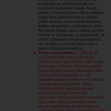
kontaktujte nás prostřednictvím výše
uvedených kontaktních údajů. Pokud
budete požadovat přenos vašich osobních
údajů, které zpracováváme na základě
plnění smlouvy a/nebo vašeho souhlasu,
můžete nás požádat o jejich přenos přímo
třetí straně (jinému správci údajů), kterého
uvedete ve své žádosti, za předpokladu, že
takový požadavek nebude mít negativní
vliv na práva a svobody jiných osob a
bude technicky proveditelný.
Právo vznést námitku:
V případě, že
vaše osobní údaje zpracováváme na
základě našeho oprávněného zájmu (např.
pokud zpracováváme vaše údaje jakožto
kontaktní osoby našeho zákazníka), máte
právo z důvodu týkajícího se vaší
konkrétní situace kdykoliv vznést námitku
proti takovému zpracování. Pokud v
takovém případě neprokážeme naše
závažné oprávněné důvody pro
zpracování, které by převážily nad vašimi
zájmy nebo právy a svobodami nebo
pokud neprokážeme, že tyto údaje jsou
nutné pro určení, výkon a obhajobu našich