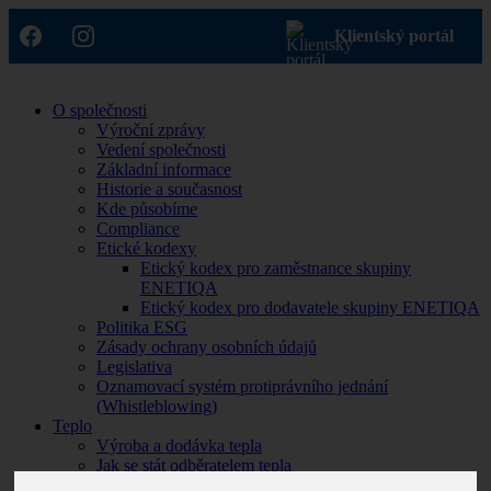
Klientský portál
O společnosti
Výroční zprávy
Vedení společnosti
Základní informace
Historie a současnost
Kde působíme
Compliance
Etické kodexy
Etický kodex pro zaměstnance skupiny
ENETIQA
Etický kodex pro dodavatele skupiny ENETIQA
Politika ESG
Zásady ochrany osobních údajů
Legislativa
Oznamovací systém protiprávního jednání
(Whistleblowing)
Teplo
Výroba a dodávka tepla
Jak se stát odběratelem tepla
Smluvní dokumentace