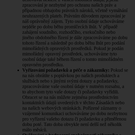
zpracování je nezbytné pro ochranu našich práv a
případnou obhajobu právních nároků, včetně vymáhání
neuhrazených plateb. Právním důvodem zpracování je
náš oprávněný zájem. Tyto osobní údaje uchováváme
nejdéle po dobu běhu promlčecích lhůt. V případě
zahájení soudního, rozhodčího, exekučního nebo
jiného obdobného řízení je dále zpracováváme po dobu
tohoto řízení a následně po dobu běhu lhůt pro podání
mimořádných opravných prostředků. Pokud je podán
mimořádný opravný prostředek, uchováváme tyto
osobní údaje také během řízení o tomto mimořádném
opravném prostředku.
Vyřizování požadavků a péče o zákazníky:
Pokud se
na nás obrátíte s poptávkou po našich produktech a
službách nebo s jinými svými dotazy a požadavky,
zpracováváme vaše osobní údaje v nutném rozsahu, a
to abychom tyto vaše dotazy či požadavky vyřídili.
Obracet se na nás můžete zejména prostřednictvím
kontaktních údajů uvedených v těchto Zásadách nebo
na našich webových stránkách. Pořízené záznamy o
vzájemné komunikaci uchováváme po dobu nezbytnou
pro vyřízení vašeho dotazu či požadavku a přiměřenou
dobu poté. Tato doba obvykle není delší než několik
málo měsíců.