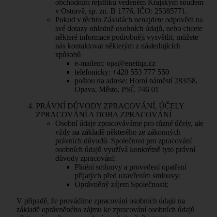
obchodním rejstříku vedeném Krajským soudem
v Ostravě, sp. zn. B 1776, IČO: 25385771.
Pokud v těchto Zásadách nenajdete odpovědi na
své dotazy ohledně osobních údajů, nebo chcete
některé informace podrobněji vysvětlit, můžete
nás kontaktovat některým z následujících
způsobů
e-mailem:
opa@enetiqa.cz
telefonicky: +420 553 777 550
poštou na adrese: Horní náměstí 283/58,
Opava, Město, PSČ 746 01
PRÁVNÍ DŮVODY ZPRACOVÁNÍ, ÚČELY
ZPRACOVÁNÍ A DOBA ZPRACOVÁNÍ
Osobní údaje zpracováváme pro různé účely, ale
vždy na základě některého ze zákonných
právních důvodů. Společnost pro zpracování
osobních údajů využívá konkrétně tyto právní
důvody zpracování:
Plnění smlouvy a provedení opatření
přijatých před uzavřením smlouvy;
Oprávněný zájem Společnosti;
V případě, že provádíme zpracování osobních údajů na
základě oprávněného zájmu ke zpracování osobních údajů