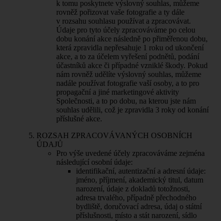
k tomu poskytnete výslovný souhlas, můžeme
rovněž pořizovat vaše fotografie a ty dále
v rozsahu souhlasu používat a zpracovávat.
Údaje pro tyto účely zpracováváme po celou
dobu konání akce následně po přiměřenou dobu,
která zpravidla nepřesahuje 1 roku od ukončení
akce, a to za účelem vyřešení podnětů, podání
účastníků akce či případné vzniklé škody. Pokud
nám rovněž udělíte výslovný souhlas, můžeme
nadále používat fotografie vaší osoby, a to pro
propagační a jiné marketingové aktivity
Společnosti, a to po dobu, na kterou jste nám
souhlas udělili, což je zpravidla 3 roky od konání
příslušné akce.
ROZSAH ZPRACOVÁVANÝCH OSOBNÍCH
ÚDAJŮ
Pro výše uvedené účely zpracováváme zejména
následující osobní údaje:
identifikační, autentizační a adresní údaje:
jméno, příjmení, akademický titul, datum
narození, údaje z dokladů totožnosti,
adresa trvalého, případně přechodného
bydliště, doručovací adresa, údaj o státní
příslušnosti, místo a stát narození, sídlo