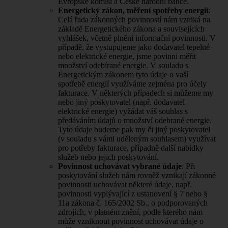
Evropské komisi a České národní bance.
Energetický zákon, měření spotřeby energií
:
Celá řada zákonných povinností nám vzniká na
základě Energetického zákona a souvisejících
vyhlášek, včetně plnění informační povinnosti. V
případě, že vystupujeme jako dodavatel tepelné
nebo elektrické energie, jsme povinni měřit
množství odebírané energie. V souladu s
Energetickým zákonem tyto údaje o vaší
spotřebě energií využíváme zejména pro účely
fakturace. V některých případech si můžeme my
nebo jiný poskytovatel (např. dodavatel
elektrické energie) vyžádat váš souhlas s
předáváním údajů o množství odebrané energie.
Tyto údaje budeme pak my či jiný poskytovatel
(v souladu s vámi uděleným souhlasem) využívat
pro potřeby fakturace, případně další nabídky
služeb nebo jejich poskytování.
Povinnost uchovávat vybrané údaje
: Při
poskytování služeb nám rovněž vznikají zákonné
povinnosti uchovávat některé údaje, např.
povinnosti vyplývající z ustanovení § 7 nebo §
11a zákona č. 165/2002 Sb., o podporovaných
zdrojích, v platném znění, podle kterého nám
může vzniknout povinnost uchovávat údaje o