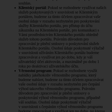
souhlas.
Klientský portál
: Pokud se rozhodnete využívat našich
služeb poskytovaných v souvislosti se Klientským
portálem, budeme za tímto účelem zpracovávat vaše
osobní údaje v rozsahu nezbytném pro poskytování
služby Klientského portálu, pro přístup do účtu
zákazníka na Klientském portále, pro komunikaci s
Vámi prostřednictvím Klientského portálu ohledně
služeb tohoto portálu. Právním důvodem pro
zpracování je plnění smlouvy o poskytování služeb
Klientského portálu. Osobní údaje poskytnuté výlučně
v souvislosti užíváním Klientského portálu budeme
zpracovávat a využívat jen po dobu, kdy je váš
uživatelský účet aktivován, a maximálně po dobu 1
roku po deaktivaci uživatelského účtu.
Věrnostní program
: Pokud se rozhodnete využít
nabídky jakéhokoliv věrnostního programu, který
budeme nabízet, budeme za tímto účelem zpracovávat
vaše osobní údaje v rozsahu nezbytném pro čerpání
výhod takového věrnostního programu. Právním
důvodem pro zpracování je plnění smlouvy o
poskytování výhod věrnostního programu, případně
váš souhlas. Osobní údaje poskytnuté výlučně
v souvislosti s čerpáním výhod věrnostního programu
budeme zpracovávat a využívat jen po dobu, po kterou