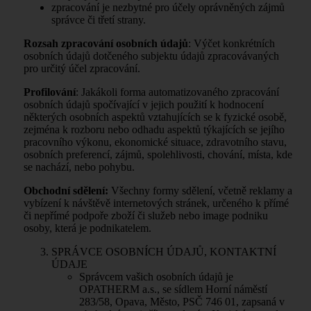
zpracování je nezbytné pro účely oprávněných zájmů
správce či třetí strany.
Rozsah zpracování osobních údajů
: Výčet konkrétních
osobních údajů dotčeného subjektu údajů zpracovávaných
pro určitý účel zpracování.
Profilování
: Jakákoli forma automatizovaného zpracování
osobních údajů spočívající v jejich použití k hodnocení
některých osobních aspektů vztahujících se k fyzické osobě,
zejména k rozboru nebo odhadu aspektů týkajících se jejího
pracovního výkonu, ekonomické situace, zdravotního stavu,
osobních preferencí, zájmů, spolehlivosti, chování, místa, kde
se nachází, nebo pohybu.
Obchodní sdělení:
Všechny formy sdělení, včetně reklamy a
vybízení k návštěvě internetových stránek, určeného k přímé
či nepřímé podpoře zboží či služeb nebo image podniku
osoby, která je podnikatelem.
SPRÁVCE OSOBNÍCH ÚDAJŮ, KONTAKTNÍ
ÚDAJE
Správcem vašich osobních údajů je
OPATHERM a.s., se sídlem Horní náměstí
283/58, Opava, Město, PSČ 746 01, zapsaná v