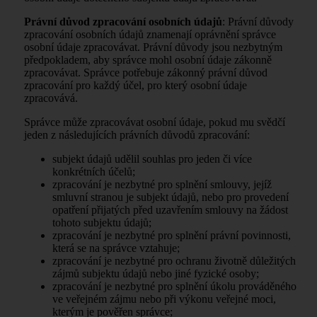
Právní důvod zpracování osobních údajů
: Právní důvody
zpracování osobních údajů znamenají oprávnění správce
osobní údaje zpracovávat. Právní důvody jsou nezbytným
předpokladem, aby správce mohl osobní údaje zákonně
zpracovávat. Správce potřebuje zákonný právní důvod
zpracování pro každý účel, pro který osobní údaje
zpracovává.
Správce může zpracovávat osobní údaje, pokud mu svědčí
jeden z následujících právních důvodů zpracování:
subjekt údajů udělil souhlas pro jeden či více
konkrétních účelů;
zpracování je nezbytné pro splnění smlouvy, jejíž
smluvní stranou je subjekt údajů, nebo pro provedení
opatření přijatých před uzavřením smlouvy na žádost
tohoto subjektu údajů;
zpracování je nezbytné pro splnění právní povinnosti,
která se na správce vztahuje;
zpracování je nezbytné pro ochranu životně důležitých
zájmů subjektu údajů nebo jiné fyzické osoby;
zpracování je nezbytné pro splnění úkolu prováděného
ve veřejném zájmu nebo při výkonu veřejné moci,
kterým je pověřen správce;