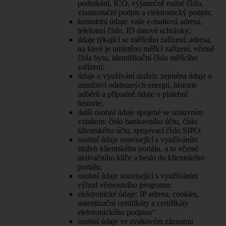
podnikání, IČO, výjimečně rodné číslo,
vlastnoruční podpis a elektronický podpis;
kontaktní údaje: vaše e-mailová adresa,
telefonní číslo, ID datové schránky;
údaje týkající se měřícího zařízení: adresa,
na které je umístěno měřící zařízení, včetně
čísla bytu, identifikační číslo měřícího
zařízení;
údaje o využívání služeb: zejména údaje o
množství odebraných energií, historie
odběrů a případně údaje o platební
historie;
další osobní údaje spojené se smluvním
vztahem: číslo bankovního účtu, číslo
klientského účtu, spojovací číslo SIPO;
osobní údaje související s využíváním
služeb klientského portálu, a to včetně
aktivačního klíče a heslo do klientského
portálu;
osobní údaje související s využíváním
výhod věrnostního programu;
elektronické údaje: IP adresa, cookies,
autentizační certifikáty a certifikáty
elektronického podpisu“
osobní údaje ve zvukovém záznamu