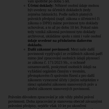
vaší spotřebě po dobu 5 let.
Účetní doklady
: Některé osobní údaje mohou
být uvedeny na účetních dokladech (tedy
zejména fakturách). Podle našich platných
právních předpisů (např. zákona o účetnictví či
zákona o DPH) máme povinnost tyto doklady
uchovávat, a to až po dobu 10 let. Pokud nám
tedy vzniká zákonná povinnost tyto doklady
archivovat, ukládáme spolu s nimi i vaše osobní
údaje uvedené na příslušném daňovém
dokladu.
Další zákonné povinnosti
: Mezi naše další
povinnosti vyplývající ze zvláštních zákonů patří
mimo jiné zpracování osobních údajů plynoucí
ze zákona č. 171/2023 Sb., o ochraně
oznamovatelů, poskytnutí osobních údajů na
vyžádání orgánům činným v trestním,
přestupkovém či správním řízení a pro další
zákonem vymezené účely i jiným subjektům v
rámci uplatnění zákonem stanovených práv a
plnění zákonem stanovených povinností.
Právním důvodem zpracování je zde vždy plnění právní
povinnosti. Doba zpracování je stanovena obecně závaznými
právními předpisy, nejdéle však 10 let po ukončení