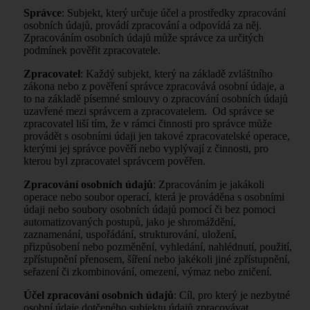
Správce
: Subjekt, který určuje účel a prostředky zpracování
osobních údajů, provádí zpracování a odpovídá za něj.
Zpracováním osobních údajů může správce za určitých
podmínek pověřit zpracovatele.
Zpracovatel
: Každý subjekt, který na základě zvláštního
zákona nebo z pověření správce zpracovává osobní údaje, a
to na základě písemné smlouvy o zpracování osobních údajů
uzavřené mezi správcem a zpracovatelem. Od správce se
zpracovatel liší tím, že v rámci činnosti pro správce může
provádět s osobními údaji jen takové zpracovatelské operace,
kterými jej správce pověří nebo vyplývají z činnosti, pro
kterou byl zpracovatel správcem pověřen.
Zpracování osobních údajů
: Zpracováním je jakákoli
operace nebo soubor operací, která je prováděna s osobními
údaji nebo soubory osobních údajů pomocí či bez pomoci
automatizovaných postupů, jako je shromáždění,
zaznamenání, uspořádání, strukturování, uložení,
přizpůsobení nebo pozměnění, vyhledání, nahlédnutí, použití,
zpřístupnění přenosem, šíření nebo jakékoli jiné zpřístupnění,
seřazení či zkombinování, omezení, výmaz nebo zničení.
Účel zpracování osobních údajů
: Cíl, pro který je nezbytné
osobní údaje dotčeného subjektu údajů zpracovávat.