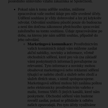
posledního smluvního vztahu zákazníka se Společností.
Pokud nám k tomu udělíte souhlas, můžeme
zpracovávat vaše osobní údaje pro níže uvedené účely.
Udělení souhlasu je vždy dobrovolné a lze jej kdykoliv
odvolat. Odvolání souhlasu působí pouze do budoucna
a není tím dotčena zákonnost předchozího zpracování
založeného na tomto souhlasu. Údaje zpracováváme po
dobu, na kterou jste nám udělili souhlas, případně do
jeho odvolání.
Marketingová komunikace:
Prostřednictvím
vašich kontaktních údajů vám můžeme zasílat
akční nabídky, novinky a informace, včetně
obchodních sdělení, které pro vás (na základě
vámi poskytnutých informací) považujeme za
relevantní. Tyto informace a novinky mohou
obsahovat marketingová nebo reklamní sdělení
týkající se našeho zboží a služeb nebo zboží a
služeb třetích stran, s nimiž spolupracujeme.
Marketingová sdělení mohou být zasílána poštou
nebo elektronicky prostřednictvím vašeho e
mailu, formou SMS či jiných kanálů, které nám
poskytnete. Obchodní sdělení vám budeme
rovněž zasílat, pokud se přihlásíte k odběru
našich zpravodajů. Pro tyto účely využíváme