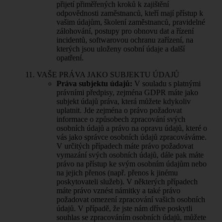
přijetí přiměřených kroků k zajištění
odpovědnosti zaměstnanců, kteří mají přístup k
vašim údajům, školení zaměstnanců, pravidelné
zálohování, postupy pro obnovu dat a řízení
incidentů, softwarovou ochranu zařízení, na
kterých jsou uloženy osobní údaje a další
opatření.
VAŠE PRÁVA JAKO SUBJEKTU ÚDAJŮ
Práva subjektu údajů:
V souladu s platnými
právními předpisy, zejména GDPR máte jako
subjekt údajů práva, která můžete kdykoliv
uplatnit. Jde zejména o právo požadovat
informace o způsobech zpracování svých
osobních údajů a právo na opravu údajů, které o
vás jako správce osobních údajů zpracováváme.
V určitých případech máte právo požadovat
vymazání svých osobních údajů, dále pak máte
právo na přístup ke svým osobním údajům nebo
na jejich přenos (např. přenos k jinému
poskytovateli služeb). V některých případech
máte právo vznést námitky a také právo
požadovat omezení zpracování vašich osobních
údajů. V případě, že jste nám dříve poskytli
souhlas se zpracováním osobních údajů, můžete