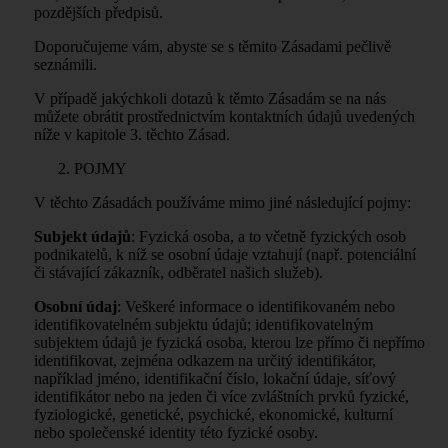
pozdějších předpisů.
Doporučujeme vám, abyste se s těmito Zásadami pečlivě
seznámili.
V případě jakýchkoli dotazů k těmto Zásadám se na nás
můžete obrátit prostřednictvím kontaktních údajů uvedených
níže v kapitole 3. těchto Zásad.
POJMY
V těchto Zásadách používáme mimo jiné následující pojmy:
Subjekt údajů
: Fyzická osoba, a to včetně fyzických osob
podnikatelů, k níž se osobní údaje vztahují (např. potenciální
či stávající zákazník, odběratel našich služeb).
Osobní údaj
: Veškeré informace o identifikovaném nebo
identifikovatelném subjektu údajů; identifikovatelným
subjektem údajů je fyzická osoba, kterou lze přímo či nepřímo
identifikovat, zejména odkazem na určitý identifikátor,
například jméno, identifikační číslo, lokační údaje, síťový
identifikátor nebo na jeden či více zvláštních prvků fyzické,
fyziologické, genetické, psychické, ekonomické, kulturní
nebo společenské identity této fyzické osoby.