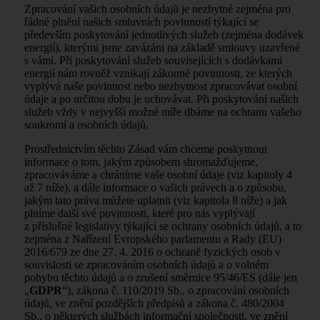
Zpracování vašich osobních údajů je nezbytné zejména pro
řádné plnění našich smluvních povinností týkající se
především poskytování jednotlivých služeb (zejména dodávek
energií), kterými jsme zavázáni na základě smlouvy uzavřené
s vámi. Při poskytování služeb souvisejících s dodávkami
energií nám rovněž vznikají zákonné povinnosti, ze kterých
vyplývá naše povinnost nebo nezbytnost zpracovávat osobní
údaje a po určitou dobu je uchovávat. Při poskytování našich
služeb vždy v nejvyšší možné míře dbáme na ochranu vašeho
soukromí a osobních údajů.
Prostřednictvím těchto Zásad vám chceme poskytnout
informace o tom, jakým způsobem shromažďujeme,
zpracováváme a chráníme vaše osobní údaje (viz kapitoly 4
až 7 níže), a dále informace o vašich právech a o způsobu,
jakým tato práva můžete uplatnit (viz kapitola 8 níže) a jak
plníme další své povinnosti, které pro nás vyplývají
z příslušné legislativy týkající se ochrany osobních údajů, a to
zejména z Nařízení Evropského parlamentu a Rady (EU)
2016/679 ze dne 27. 4. 2016 o ochraně fyzických osob v
souvislosti se zpracováním osobních údajů a o volném
pohybu těchto údajů a o zrušení směrnice 95/46/ES (dále jen
„
GDPR
“), zákona č. 110/2019 Sb., o zpracování osobních
údajů, ve znění pozdějších předpisů a zákona č. 480/2004
Sb., o některých službách informační společnosti, ve znění