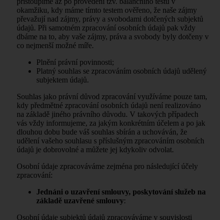
přistoupíme až po provedení tzv. balančního testu v
okamžiku, kdy máme tímto testem ověřeno, že naše zájmy
převažují nad zájmy, právy a svobodami dotčených subjektů
údajů. Při samotném zpracování osobních údajů pak vždy
dbáme na to, aby vaše zájmy, práva a svobody byly dotčeny v
co nejmenší možné míře.
Plnění právní povinnosti;
Platný souhlas se zpracováním osobních údajů udělený
subjektem údajů.
Souhlas jako právní důvod zpracování využíváme pouze tam,
kdy předmětné zpracování osobních údajů není realizováno
na základě jiného právního důvodu. V takových případech
vás vždy informujeme, za jakým konkrétním účelem a po jak
dlouhou dobu bude váš souhlas sbírán a uchováván, že
udělení vašeho souhlasu s příslušným zpracováním osobních
údajů je dobrovolné a můžete jej kdykoliv odvolat.
Osobní údaje zpracováváme zejména pro následující účely
zpracování:
Jednáni o uzavření smlouvy, poskytování služeb na
základě uzavřené smlouvy
:
Osobní údaje subjektů údajů zpracováváme v souvislosti