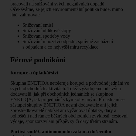
pracovali na snižování svých negativních dopadů.
Očekáváme, že jejich environmentální politika bude, mimo
jiné, zahrnovat:
Snižování emisí
Snižování uhlíkové stopy
Snižování spotřeby vody
Snižování množství odpadu, správné zacházení
s odpadem a co nejvyšší míru recyklace
Férové podnikání
Korupce a úplatkářství
Skupina ENETIQA netoleruje korupci a podvodné jednání ve
svých obchodních aktivitách. Totéž vyžadujeme od svých
dodavatelů, jak při obchodních jednáních se skupinou
ENETIQA, tak při jednání s kýmkoliv jiným. Při jednání se
zástupci skupiny ENETIQA nesmí dodavatelé ani jejich
zprostředkovatelé nabízet ani vyžadovat úplatky, dary a
pohoštění nad rámec běžných obchodních zvyklostí, cestovní
výdaje, sponzorství ani příspěvky či dary třetím stranám.
Poctivá soutěž, antimonopolní zákon a duševního