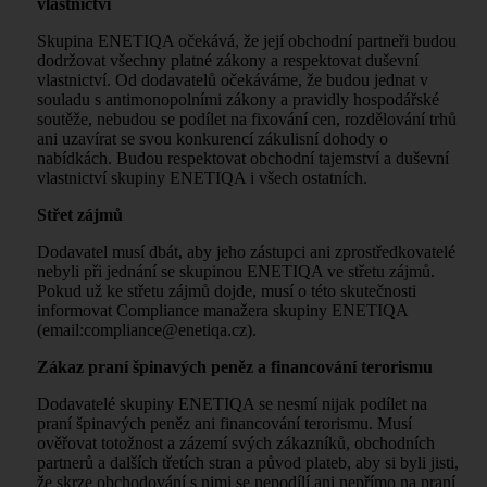
vlastnictví
Skupina ENETIQA očekává, že její obchodní partneři budou
dodržovat všechny platné zákony a respektovat duševní
vlastnictví. Od dodavatelů očekáváme, že budou jednat v
souladu s antimonopolními zákony a pravidly hospodářské
soutěže, nebudou se podílet na fixování cen, rozdělování trhů
ani uzavírat se svou konkurencí zákulisní dohody o
nabídkách. Budou respektovat obchodní tajemství a duševní
vlastnictví skupiny ENETIQA i všech ostatních.
Střet zájmů
Dodavatel musí dbát, aby jeho zástupci ani zprostředkovatelé
nebyli při jednání se skupinou ENETIQA ve střetu zájmů.
Pokud už ke střetu zájmů dojde, musí o této skutečnosti
informovat Compliance manažera skupiny ENETIQA
(email:
compliance@enetiqa.cz
).
Zákaz praní špinavých peněz a financování terorismu
Dodavatelé skupiny ENETIQA se nesmí nijak podílet na
praní špinavých peněz ani financování terorismu. Musí
ověřovat totožnost a zázemí svých zákazníků, obchodních
partnerů a dalších třetích stran a původ plateb, aby si byli jisti,
že skrze obchodování s nimi se nepodílí ani nepřímo na praní