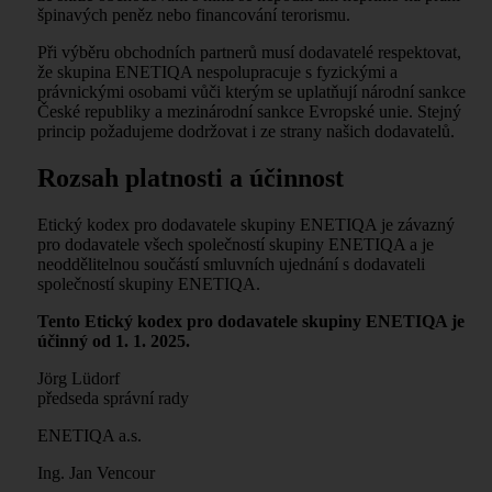
špinavých peněz nebo financování terorismu.
Při výběru obchodních partnerů musí dodavatelé respektovat,
že skupina ENETIQA nespolupracuje s fyzickými a
právnickými osobami vůči kterým se uplatňují národní sankce
České republiky a mezinárodní sankce Evropské unie. Stejný
princip požadujeme dodržovat i ze strany našich dodavatelů.
Rozsah platnosti a účinnost
Etický kodex pro dodavatele skupiny ENETIQA je závazný
pro dodavatele všech společností skupiny ENETIQA a je
neoddělitelnou součástí smluvních ujednání s dodavateli
společností skupiny ENETIQA.
Tento Etický kodex pro dodavatele skupiny ENETIQA je
účinný od 1. 1. 2025.
Jörg Lüdorf
předseda správní rady
ENETIQA a.s.
Ing. Jan Vencour