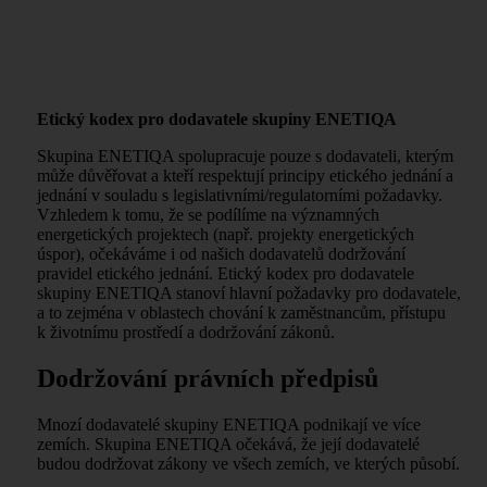
Etický kodex pro dodavatele skupiny ENETIQA
Skupina ENETIQA spolupracuje pouze s dodavateli, kterým
může důvěřovat a kteří respektují principy etického jednání a
jednání v souladu s legislativními/regulatorními požadavky.
Vzhledem k tomu, že se podílíme na významných
energetických projektech (např. projekty energetických
úspor), očekáváme i od našich dodavatelů dodržování
pravidel etického jednání. Etický kodex pro dodavatele
skupiny ENETIQA stanoví hlavní požadavky pro dodavatele,
a to zejména v oblastech chování k zaměstnancům, přístupu
k životnímu prostředí a dodržování zákonů.
Dodržování právních předpisů
Mnozí dodavatelé skupiny ENETIQA podnikají ve více
zemích. Skupina ENETIQA očekává, že její dodavatelé
budou dodržovat zákony ve všech zemích, ve kterých působí.