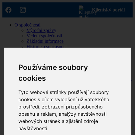
Klientský portál
O společnosti
Výroční zprávy
Vedení společnosti
Základní informace
Historie a současnost
Kde působíme
Compliance
Etické kodexy
Používáme soubory
Etický kodex pro zaměstnance skupiny
ENETIQA
cookies
Etický kodex pro dodavatele skupiny ENETIQA
Politika ESG
Zásady ochrany osobních údajů
Tyto webové stránky používají soubory
Legislativa
cookies s cílem vylepšení uživatelského
Oznamovací systém protiprávního jednání
prostředí, zobrazení přizpůsobeného
(Whistleblowing)
Teplo
obsahu a reklam, analýzy návštěvnosti
Výroba a dodávka tepla
webových stránek a zjištění zdroje
Jak se stát odběratelem tepla
návštěvnosti.
Smluvní dokumentace
Časté otázky