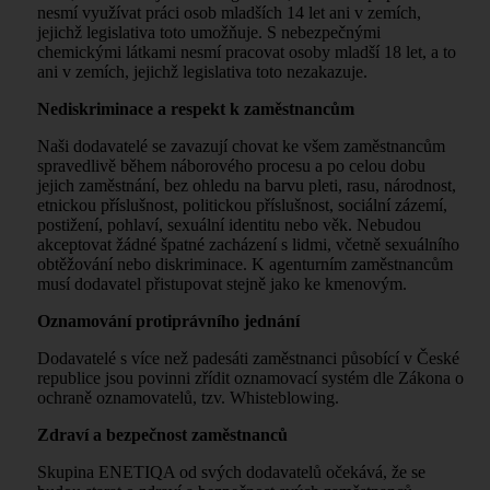
nesmí využívat práci osob mladších 14 let ani v zemích,
jejichž legislativa toto umožňuje. S nebezpečnými
chemickými látkami nesmí pracovat osoby mladší 18 let, a to
ani v zemích, jejichž legislativa toto nezakazuje.
Nediskriminace a respekt k zaměstnancům
Naši dodavatelé se zavazují chovat ke všem zaměstnancům
spravedlivě během náborového procesu a po celou dobu
jejich zaměstnání, bez ohledu na barvu pleti, rasu, národnost,
etnickou příslušnost, politickou příslušnost, sociální zázemí,
postižení, pohlaví, sexuální identitu nebo věk. Nebudou
akceptovat žádné špatné zacházení s lidmi, včetně sexuálního
obtěžování nebo diskriminace. K agenturním zaměstnancům
musí dodavatel přistupovat stejně jako ke kmenovým.
Oznamování protiprávního jednání
Dodavatelé s více než padesáti zaměstnanci působící v České
republice jsou povinni zřídit oznamovací systém dle Zákona o
ochraně oznamovatelů, tzv. Whisteblowing.
Zdraví a bezpečnost zaměstnanců
Skupina ENETIQA od svých dodavatelů očekává, že se