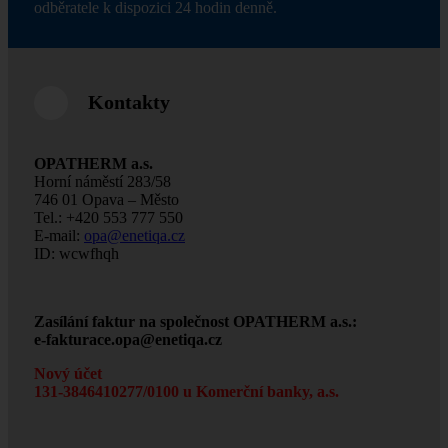
odběratele k dispozici 24 hodin denně.
Kontakty
OPATHERM a.s.
Horní náměstí 283/58
746 01 Opava – Město
Tel.: +420 553 777 550
E-mail:
opa@enetiqa.cz
ID: wcwfhqh
Zasílání faktur na společnost OPATHERM a.s.:
e-fakturace.opa@enetiqa.cz
Nový účet
131-3846410277/0100 u Komerční banky, a.s.