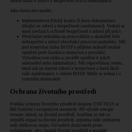
budou starat o zdraví a bezpečnost svých zaměstnanců.
Jako dodavatel musíte:
Implementovat Etický kodex či jinou dokumentaci
týkající se zdraví a bezpečnosti zaměstnanců. Vedení se
musí zavázat k ochraně bezpečnosti a zdraví při práci.
Předcházet nehodám na pracovištích a okamžitě řešit
nebezpečné a zdraví ohrožující pracovní podmínky. Mít
pod kontrolou rizika BOZP a přijímat nejlepší možná
opatření proti úrazům a nemocem z povolání.
Vyhodnocovat rizika a zavádět opatření k jejich
odstranění nebo minimalizaci. Mít odpovědnou osobu,
která má na starosti zdraví a bezpečnost a která školí
vaše zaměstnance v oblasti BOZP. Může se jednat i o
externího dodavatele.
Ochrana životního prostředí
Politika ochrany životního prostředí skupiny ENETIQA se
řídí českými i evropskými standardy. Při výrobě energie
bereme ohledy na životní prostředí. Snažíme se mít co
nejnižší dopad na životní prostředí, zejména stále snižujeme
naši uhlíkovou stopu. Od našich dodavatelů proto
požadujeme, aby chránili životní prostředí a neustále