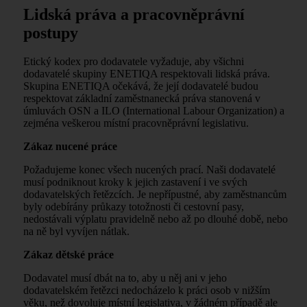
Lidská práva a pracovněprávní
postupy
Etický kodex pro dodavatele vyžaduje, aby všichni
dodavatelé skupiny ENETIQA respektovali lidská práva.
Skupina ENETIQA očekává, že její dodavatelé budou
respektovat základní zaměstnanecká práva stanovená v
úmluvách OSN a ILO (International Labour Organization) a
zejména veškerou místní pracovněprávní legislativu.
Zákaz nucené práce
Požadujeme konec všech nucených prací. Naši dodavatelé
musí podniknout kroky k jejich zastavení i ve svých
dodavatelských řetězcích. Je nepřípustné, aby zaměstnancům
byly odebírány průkazy totožnosti či cestovní pasy,
nedostávali výplatu pravidelně nebo až po dlouhé době, nebo
na ně byl vyvíjen nátlak.
Zákaz dětské práce
Dodavatel musí dbát na to, aby u něj ani v jeho
dodavatelském řetězci nedocházelo k práci osob v nižším
věku, než dovoluje místní legislativa, v žádném případě ale