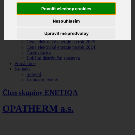
Ceník tepelné energie na rok 2026
Povolit všechny cookies
Ceník tepelné energie na rok 2024
Ceník tepelné energie na rok 2025
Elektřina
Nesouhlasím
Chytrá ulice – lokalita Kylešovice
Smluvní dokumentace
Upravit mé předvolby
Ceník elektrické energie na rok 2026
Cena elektrické energie na rok 2025
Cena elektrické energie na rok 2024
Časté otázky
Lokální distribuční soustava
Pomáháme
Kontakt
Spojení
Kontaktní osoby
Člen skupiny ENETIQA
OPATHERM a.s.